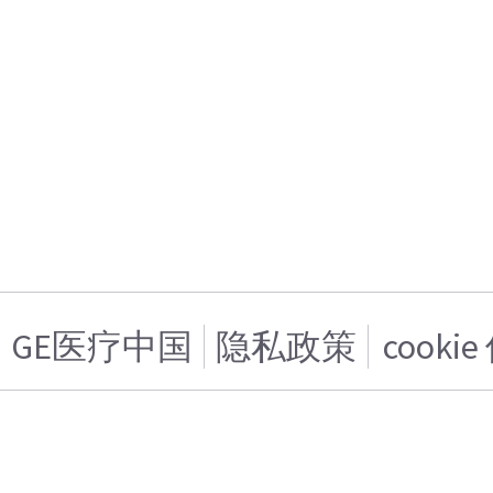
GE医疗中国
隐私政策
cooki