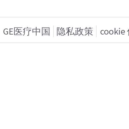
GE医疗中国
隐私政策
cooki