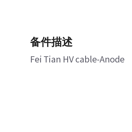
备件描述
Fei Tian HV cable-Anode