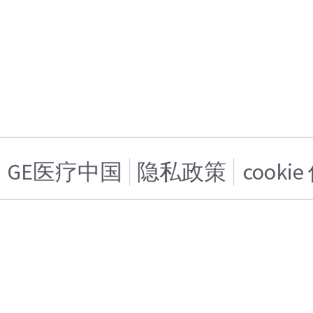
GE医疗中国
隐私政策
cooki