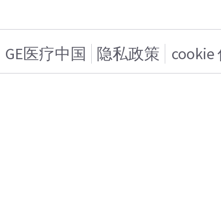
GE医疗中国
隐私政策
cooki