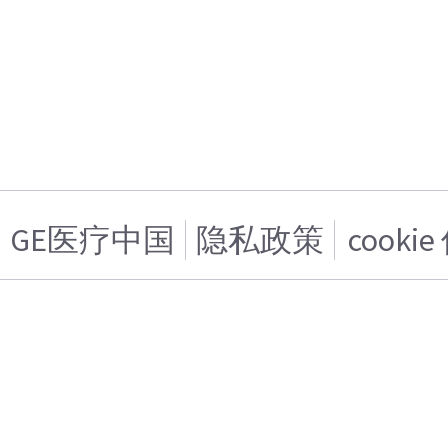
GE医疗中国
隐私政策
cooki