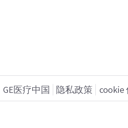
GE医疗中国
隐私政策
cooki