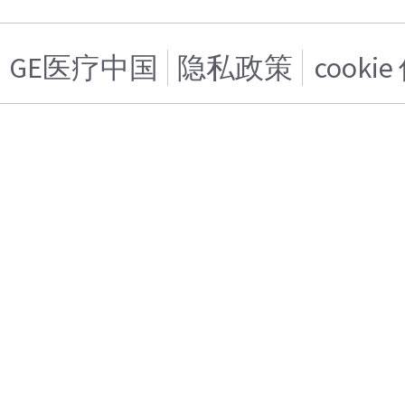
GE医疗中国
隐私政策
cooki