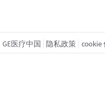
GE医疗中国
隐私政策
cooki