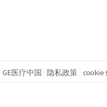
GE医疗中国
隐私政策
cooki