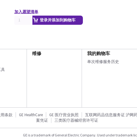
加入愿望清单
登录并添加到购物车
维修
我的购物车
单次维修服务历史
工具
使用条款
GE HealthCare
GE 医疗营业执照
互联网药品信息服务证 沪网药信备
案凭证
三类医疗器械经营许可证
GE is a trademark of General Electric Company. Used under trademark li