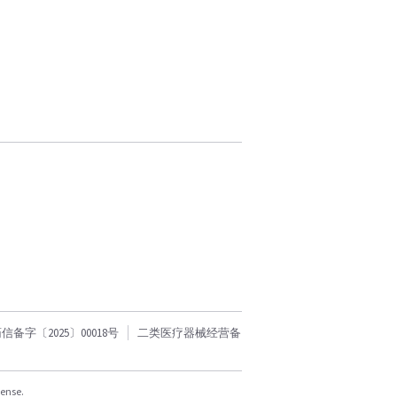
字〔2025〕00018号
二类医疗器械经营备
cense.