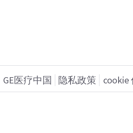
GE医疗中国
隐私政策
cooki