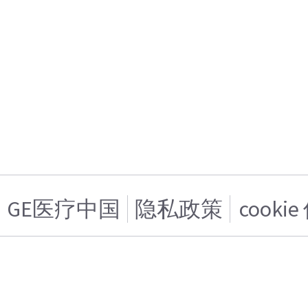
GE医疗中国
隐私政策
cooki