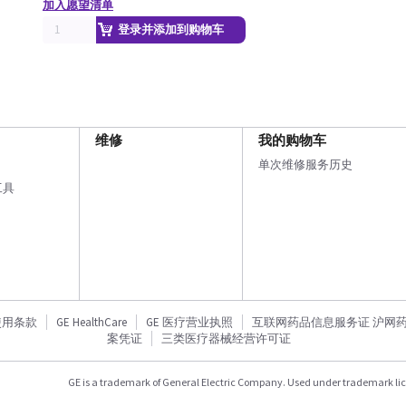
加入愿望清单
登录并添加到购物车
维修
我的购物车
单次维修服务历史
工具
使用条款
GE HealthCare
GE 医疗营业执照
互联网药品信息服务证 沪网药信备
案凭证
三类医疗器械经营许可证
GE is a trademark of General Electric Company. Used under trademark li