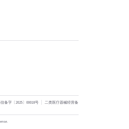
字〔2025〕00018号
二类医疗器械经营备
cense.