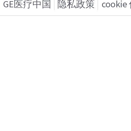
GE医疗中国
隐私政策
cooki