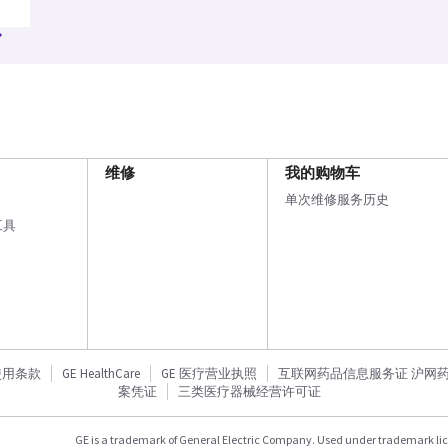
维修
我的购物车
单次维修服务历史
工具
使用条款
GE HealthCare
GE 医疗营业执照
互联网药品信息服务证 沪网药信备
案凭证
三类医疗器械经营许可证
GE is a trademark of General Electric Company. Used under trademark li