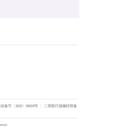
字〔2025〕00018号
二类医疗器械经营备
cense.