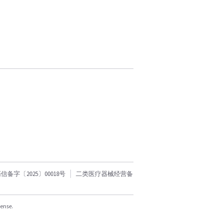
字〔2025〕00018号
二类医疗器械经营备
cense.