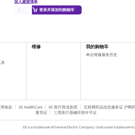
加入愿望清单
登录并添加到购物车
维修
我的购物车
单次维修服务历史
工具
使用条款
GE HealthCare
GE 医疗营业执照
互联网药品信息服务证 沪网药信备
案凭证
三类医疗器械经营许可证
GE is a trademark of General Electric Company. Used under trademark li