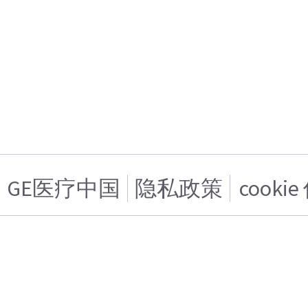
GE医疗中国
隐私政策
cooki