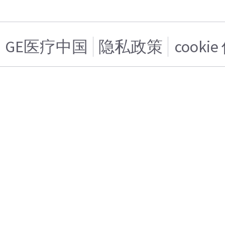
GE医疗中国
隐私政策
cooki