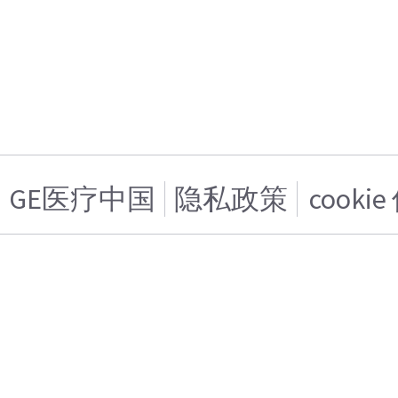
GE医疗中国
隐私政策
cooki