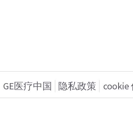
GE医疗中国
隐私政策
cooki