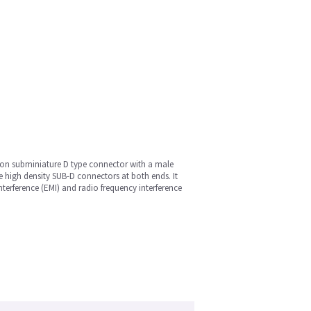
ition subminiature D type connector with a male
he high density SUB-D connectors at both ends. It
terference (EMI) and radio frequency interference