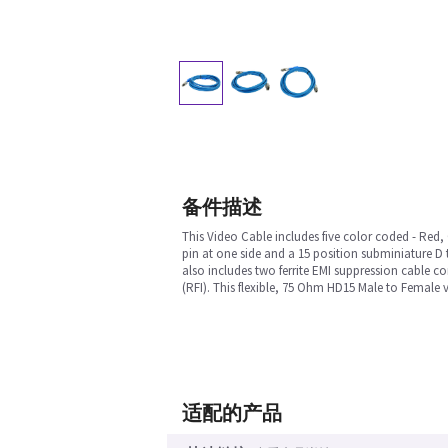
备件描述
This Video Cable includes five color coded - Red,
pin at one side and a 15 position subminiature D 
also includes two ferrite EMI suppression cable c
(RFI). This flexible, 75 Ohm HD15 Male to Female
适配的产品