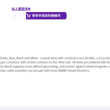
加入愿望清单
登录并添加到购物车
 Green, Blue, Black and White - coaxial wires with conductor size 26 AWG, a 15 pos
type connector with socket contacts on the other side. All wires are soldered with t
ores which suppress noise without grounding, and protect against electromagnetic in
 video cable assembly can be used with Solar 8000M Patient Monitors.