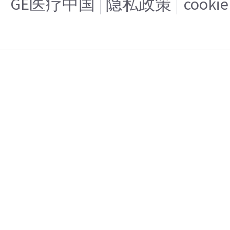
GE医疗中国
隐私政策
cooki