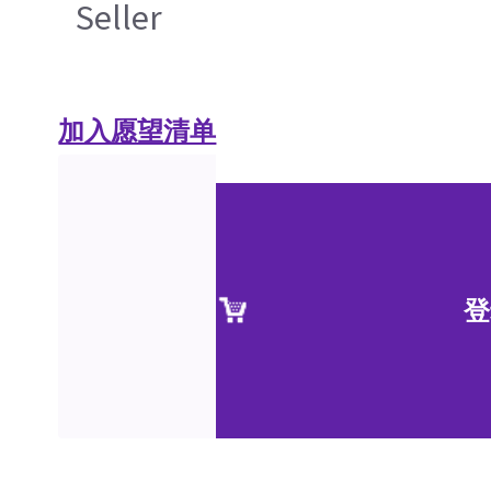
Seller
加入愿望清单
登