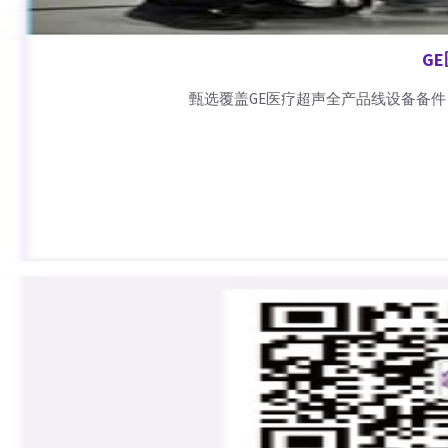
G
甄选覆盖GE医疗超声全产品线设备备