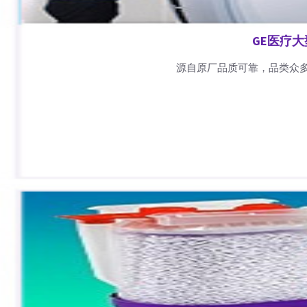
GE医疗
源自原厂品质可靠，品类众