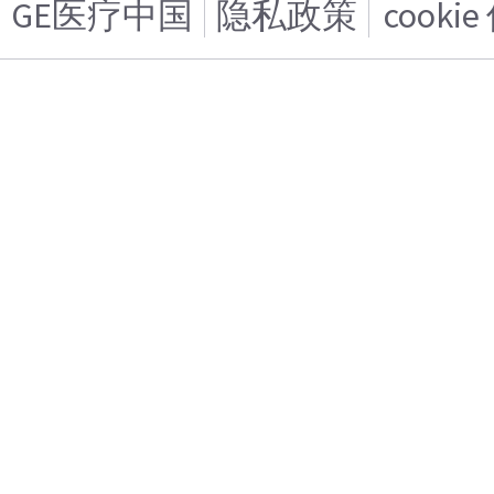
GE医疗中国
隐私政策
cooki