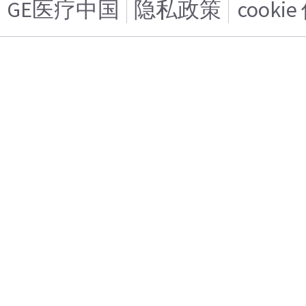
GE医疗中国
隐私政策
cooki