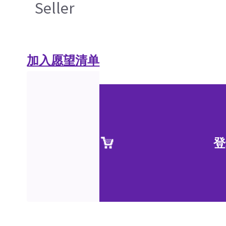
Seller
加入愿望清单
登