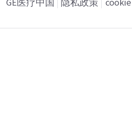
GE医疗中国
隐私政策
cooki