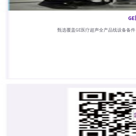
G
甄选覆盖GE医疗超声全产品线设备备