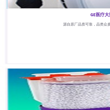
GE医疗
源自原厂品质可靠，品类众