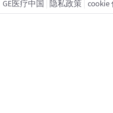
GE医疗中国
隐私政策
cooki