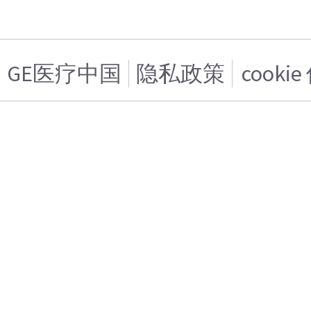
GE医疗中国
隐私政策
cooki