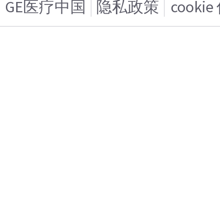
GE医疗中国
隐私政策
cooki