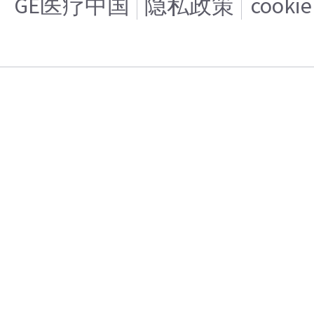
GE医疗中国
隐私政策
cooki