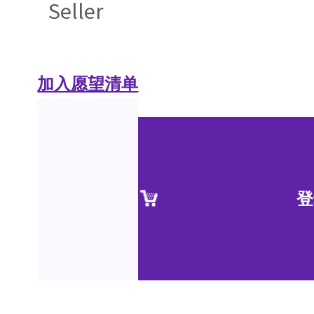
Seller
加入愿望清单
登