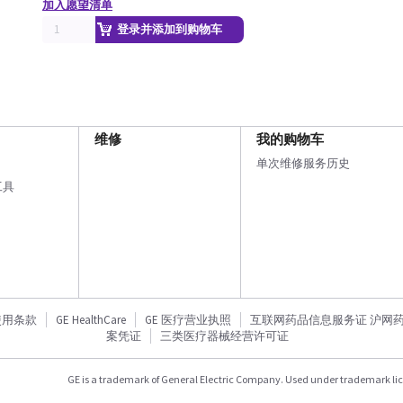
加入愿望清单
登录并添加到购物车
维修
我的购物车
单次维修服务历史
工具
使用条款
GE HealthCare
GE 医疗营业执照
互联网药品信息服务证 沪网药信备
案凭证
三类医疗器械经营许可证
GE is a trademark of General Electric Company. Used under trademark li