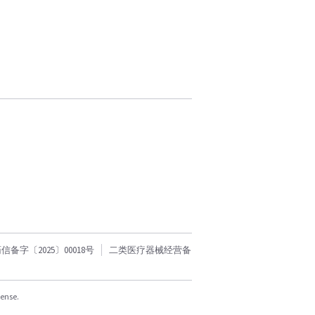
字〔2025〕00018号
二类医疗器械经营备
cense.