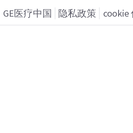
GE医疗中国
隐私政策
cooki