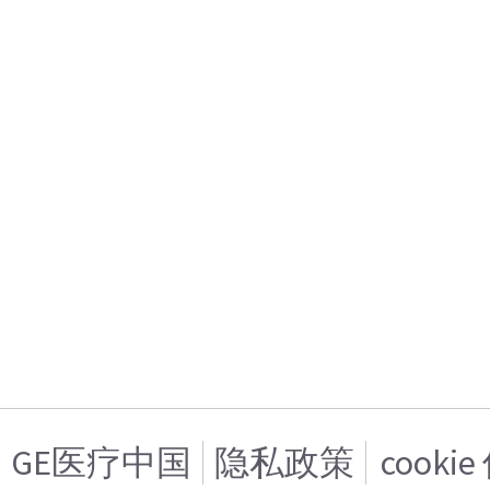
GE医疗中国
隐私政策
cooki