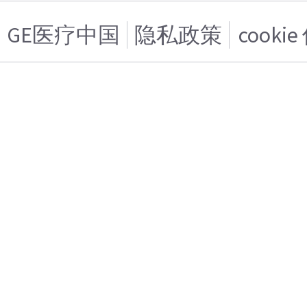
GE医疗中国
隐私政策
cooki