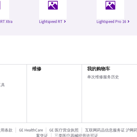
 RT Xtra
Lightspeed RT
Lightspeed Pro 16
维修
我的购物车
单次维修服务历史
工具
使用条款
GE HealthCare
GE 医疗营业执照
互联网药品信息服务证 沪网药信备
案凭证
三类医疗器械经营许可证