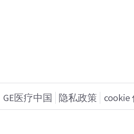
GE医疗中国
隐私政策
cooki