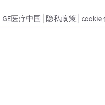
GE医疗中国
隐私政策
cooki