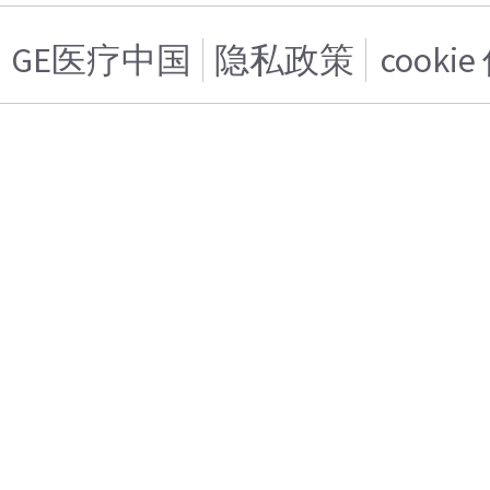
GE医疗中国
隐私政策
cooki