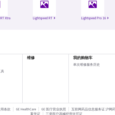
 RT Xtra
Lightspeed RT
Lightspeed Pro 16
维修
我的购物车
单次维修服务历史
工具
使用条款
GE HealthCare
GE 医疗营业执照
互联网药品信息服务证 沪网药信备
案凭证
三类医疗器械经营许可证