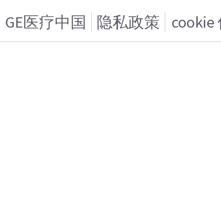
GE医疗中国
隐私政策
cooki