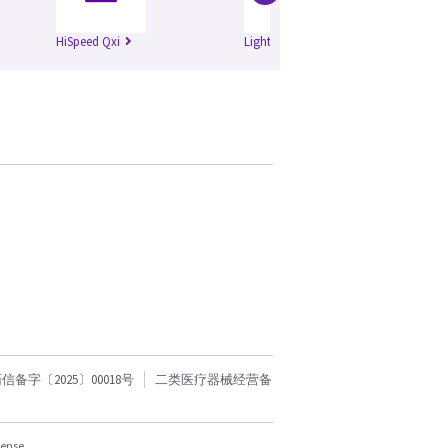
HiSpeed Qxi
Lightspeed Plus
Li
字〔2025〕00018号
二类医疗器械经营备
cense.