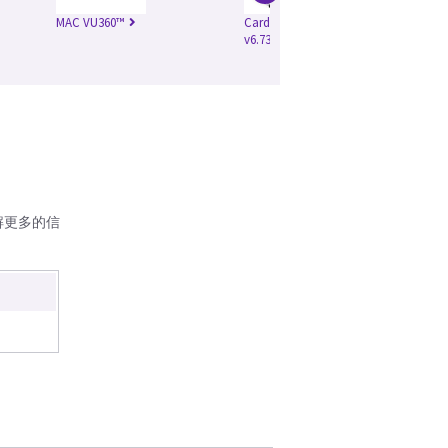
MAC VU360™
CardioSoft™ Client
MA
v6.73
解更多的信