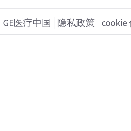
GE医疗中国
隐私政策
cooki