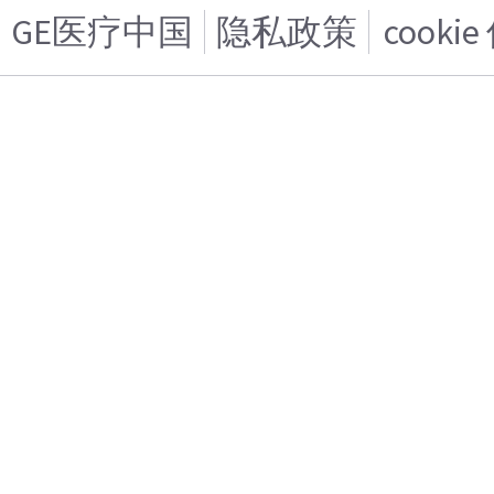
GE医疗中国
隐私政策
cooki