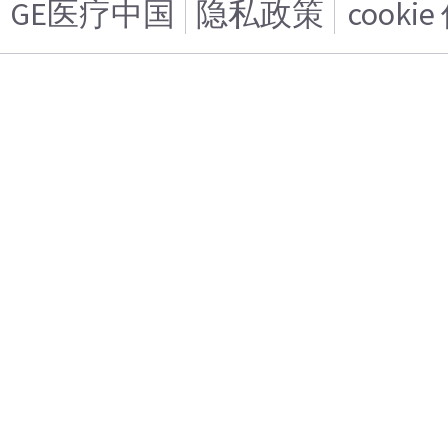
GE医疗中国
隐私政策
cooki