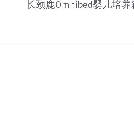
长颈鹿Omnibed婴儿