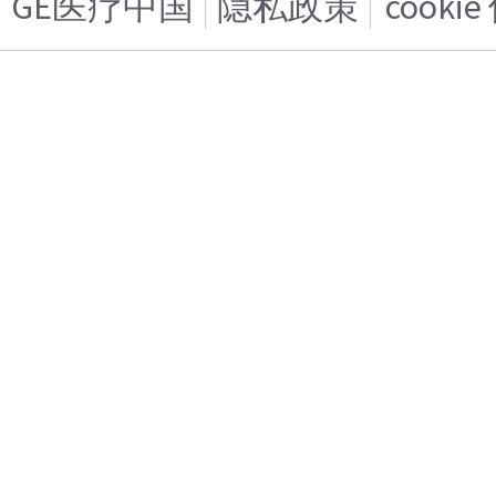
GE医疗中国
隐私政策
cooki