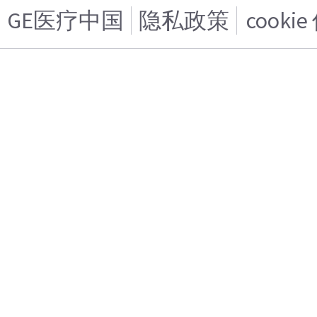
GE医疗中国
隐私政策
cooki