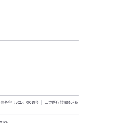
字〔2025〕00018号
二类医疗器械经营备
cense.