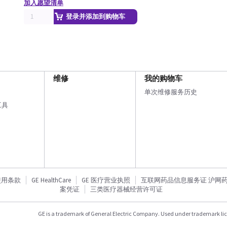
加入愿望清单
登录并添加到购物车
维修
我的购物车
单次维修服务历史
工具
使用条款
GE HealthCare
GE 医疗营业执照
互联网药品信息服务证 沪网药信备
案凭证
三类医疗器械经营许可证
GE is a trademark of General Electric Company. Used under trademark li