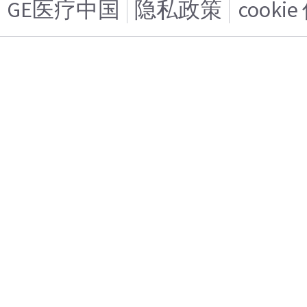
GE医疗中国
隐私政策
cooki